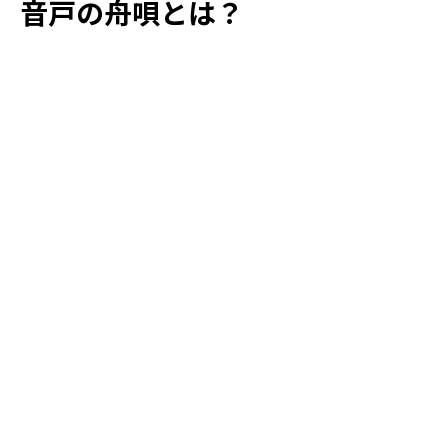
音戸の舟唄とは？