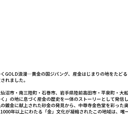
くGOLD浪漫―黄金の国ジパング、産金はじまりの地をたどる―
定されました。
仙沼市・南三陸町・石巻市、岩手県陸前高田市・平泉町・大船
のく」の地に息づく産金の歴史を一体のストーリーとして発信
仏の鍍金に献上された砂金の発見から、中尊寺金色堂を彩った
1000年以上にわたる「金」文化が凝縮されたこの地域は、唯