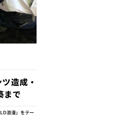
ンツ造成・
築まで
OLD浪漫」をテー