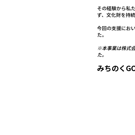
その経験から私
ず、文化財を持
今回の支援にお
た。
※本事業は株式
た。
みちのくG