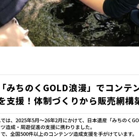
「みちのくGOLD浪漫」でコンテ
を支援！体制づくりから販売網構
では、2025年5月〜26年2月にかけて、日本遺産「みちのくG
ンツ造成・周遊促進の支援に携わりました。
で、全国500件以上のコンテンツ造成支援を手がけています。