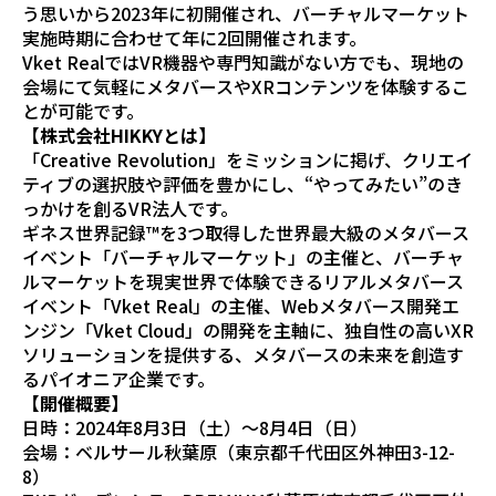
う思いから2023年に初開催され、バーチャルマーケット
実施時期に合わせて年に2回開催されます。
Vket RealではVR機器や専門知識がない方でも、現地の
会場にて気軽にメタバースやXRコンテンツを体験するこ
とが可能です。
【株式会社HIKKYとは】
「Creative Revolution」をミッションに掲げ、クリエイ
ティブの選択肢や評価を豊かにし、“やってみたい”のき
っかけを創るVR法人です。
ギネス世界記録™を3つ取得した世界最大級のメタバース
イベント「バーチャルマーケット」の主催と、バーチャ
ルマーケットを現実世界で体験できるリアルメタバース
イベント「Vket Real」の主催、Webメタバース開発エ
ンジン「Vket Cloud」の開発を主軸に、独自性の高いXR
ソリューションを提供する、メタバースの未来を創造す
るパイオニア企業です。
【開催概要】
日時：2024年8月3日（土）〜8月4日（日）
会場：ベルサール秋葉原（東京都千代田区外神田3-12-
8）